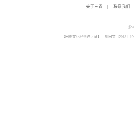
关于三省
|
联系我们
@ww
【网络文化经营许可证】：川网文〔2018〕1061