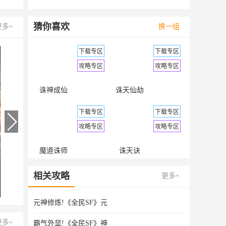
猜你喜欢
更多+
换一组
下载专区
下载专区
攻略专区
攻略专区
诛神成仙
诛天仙劫
下载专区
下载专区
攻略专区
攻略专区
魔道诛师
诛天诀
下载专区
下载专区
相关攻略
更多+
攻略专区
攻略专区
元神修炼!《全民SF》元
弑天武神
仙妖乱
更多+
霸气外显!《全民SF》神