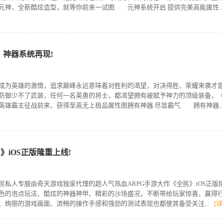
元神，全新酷炫造型，就等你前来一试图 元神系统开启 提供完美高能属性..
》神器系统再现!
为英雄的激情，追求巅峰永远意味着对胜利的渴望，对决得胜、荣耀来袭才
防御少不了武装，任何一名英勇的将士，都渴望拥有被赋予神力的顶级装备，
英雄霸主征战前来，获得至高无上极品属性图拥有神器 尽显霸气 拥有神器..
》iOS正版隆重上线!
人专服由奇天游戏独家代理的超人气热血ARPG手游大作《全民》iOS正版
色的泡点玩法、酷炫的神器神甲、精彩的沙场盛况，不断带给玩家惊喜，赢得
、绚丽的游戏画面、流畅的操作手感和强劲的测试表现也都使其备受关注...
[