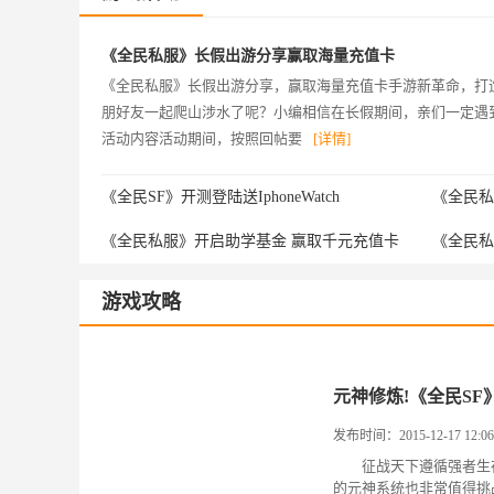
《全民私服》长假出游分享赢取海量充值卡
《全民私服》长假出游分享，赢取海量充值卡手游新革命，打
朋好友一起爬山涉水了呢？小编相信在长假期间，亲们一定遇
活动内容活动期间，按照回帖要
[详情]
《全民SF》开测登陆送IphoneWatch
《全民私
《全民私服》开启助学基金 赢取千元充值卡
《全民私
游戏攻略
元神修炼!《全民SF
发布时间：2015-12-17 12:06
征战天下遵循强者生存
的元神系统也非常值得挑