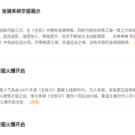
F》坐骑系统华丽展示
船可敌江河，在《全民》中拥有坐骑神兽，同样可助你闯荡江湖一臂之力坐
，追风逐影，速度惊人，等级提升，也可不断加大决战胜算图 召唤神兽 驾
》中热血征战沙场，尽情畅游江湖，杀遍征战之域，没有华丽的坐骑相助绝...
卓新服火爆开启
超人气热血ARPG手游《全民SF》震撼上线即时PK、万人攻城，亲临豪迈战场
斗激情王城之战，谁与争锋《全民SF》邀你一同征战沙城，重温王者时代11月3
火爆开启全民...
[详情]
卓新服火爆开启