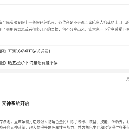
造全民私服专服十一长假已经结束，各位亲是不是都回家陪家人抑或约上自己
到了很到有意思或者很多开心的事情，何不分享出来，让大家一下分享感受下
服》开测送祝福开贴送话费！
服》晒五星好评 海量话费送不停
》元神系统开启
法则，皇城争霸打造最强人物角色全民》除了等级、装备、技能、坐骑外，
战开启元神系统，超大幅提升角色属性与战力，并为角色生存和攻防提供多重