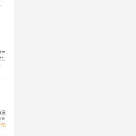
.
是生
《全
.
隆重
行业
详情]