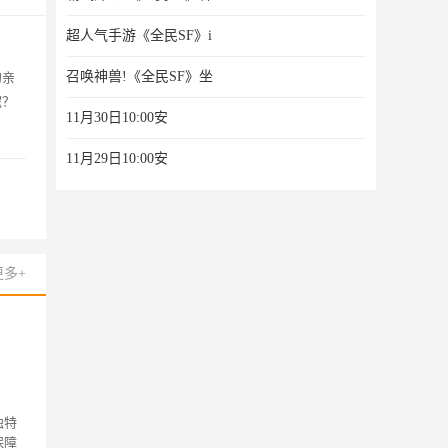
下载专区
下载专区
超人气手游《全民SF》i
攻略专区
攻略专区
召唤神兽!《全民SF》坐
的亲
西游诛妖妖录
赤月诛天
呢？
11月30日10:00安
11月29日10:00安
更多+
独特
保障