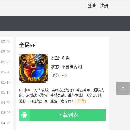
登陆
注册
05-29
全民SF
05-26
类型:
角色
05-23
状态:
不删档内测
05-20
评分: 9.0
05-17
即时PK、万人攻城，亲临豪迈战场！神器神甲、超炫技
05-14
能，点燃战斗激情！皇城之战，谁与争锋！《全民SF》
[详情]
邀你一同征战沙场，重温王者时代！
04-29
04-26
下载列表
04-23