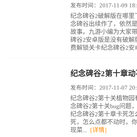
发布时间：2017-11-09 18:
纪念碑谷2破解版在哪里
念碑谷出续作了，依然
故事。九游小编为大家带
碑谷2安卓版是没有破解
费解锁关卡纪念碑谷2安卓
纪念碑谷2第十章动
发布时间：2017-11-07 20:
纪念碑谷2第十关植物园
念碑谷2第十关bug问
纪念碑谷2第十章卡死怎
死，怎么点都不动时，你这时可
现菜...
[详情]