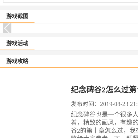
游戏截图
游戏活动
游戏攻略
纪念碑谷2怎么过第
发布时间：2019-08-23 21:
纪念碑谷也是一个很多
着，精致的画风，有趣
谷2的第十章怎么过，我