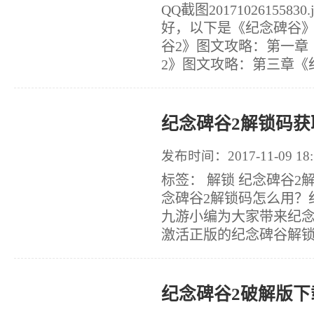
QQ截图20171026155830
好，以下是《纪念碑谷》
谷2》图文攻略：第一章
2》图文攻略：第三章《纪
纪念碑谷2解锁码获
发布时间：2017-11-09 18:
标签： 解锁 纪念碑谷
念碑谷2解锁码怎么用？
九游小编为大家带来纪念
激活正版的纪念碑谷解锁码
纪念碑谷2破解版下