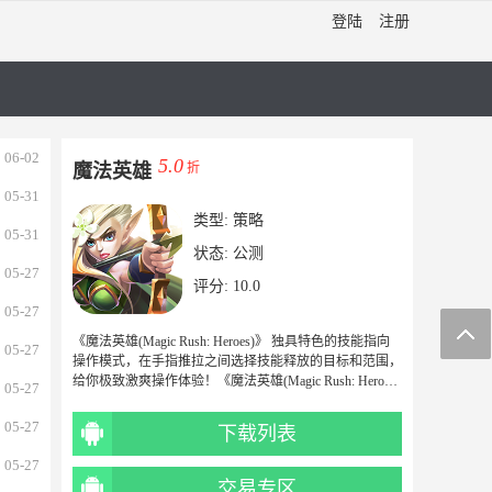
登陆
注册
06-02
5.0
魔法英雄
折
05-31
类型:
策略
05-31
状态:
公测
05-27
评分: 10.0
05-27
《魔法英雄(Magic Rush: Heroes)》 独具特色的技能指向
05-27
操作模式，在手指推拉之间选择技能释放的目标和范围，
给你极致激爽操作体验！《魔法英雄(Magic Rush: Heroe
05-27
s)》融合了紧张刺激的天梯排位赛、激烈的全球多国战争
和千变万化的策略塔防玩法，一款游戏多重的享受，在
05-27
下载列表
《魔法英雄》中你一定能找到喜欢的部份 —— 然后渐渐
[详情]
喜欢上其余的部份！
05-27
交易专区