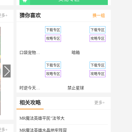
首充号
猜你喜欢
更多+
换一组
折扣充值
下载专区
下载专区
攻略专区
攻略专区
口袋宠物世界手游版
暗箱
下载专区
下载专区
攻略专区
攻略专区
时逆今天也在被迫拯救世界
禁止星球
下载专区
下载专区
相关攻略
更多+
攻略专区
攻略专区
MR魔法英雄平民“法爷大
火柴配对迷局
龍將斬千 - 李羅霸氣推薦
更多+
MR魔法英雄水晶地牢阵容