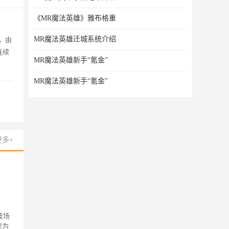
下载专区
下载专区
《MR魔法英雄》雅布格重
攻略专区
攻略专区
MR魔法英雄迁城系统介绍
，由
口袋妖怪象棋之星
战役荣耀2
连续
MR魔法英雄新手“氪金”
MR魔法英雄新手“氪金”
更多+
技场
要为