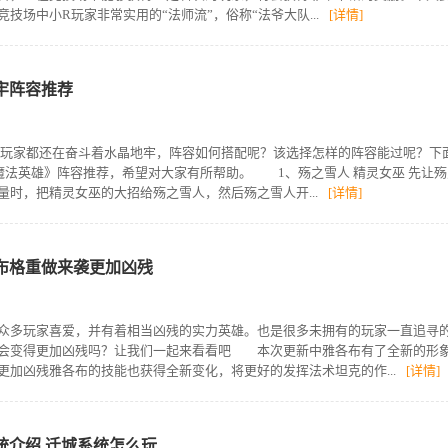
技场中小R玩家非常实用的“法师流”，俗称“法爷大队...
[详情]
牢阵容推荐
玩家都还在奋斗着水晶地牢，阵容如何搭配呢？该选择怎样的阵容能过呢？下
魔法英雄》阵容推荐，希望对大家有所帮助。 1、殇之雪人 精灵女巫 先让殇
量时，把精灵女巫的大招给殇之雪人，然后殇之雪人开...
[详情]
布格重做来袭更加凶残
众多玩家喜爱，并有着相当凶残的实力英雄。也是很多未拥有的玩家一直追寻
他会变得更加凶残吗？让我们一起来看看吧 本次更新中雅各布有了全新的形
更加凶残雅各布的技能也获得全新变化，将更好的发挥法术坦克的作...
[详情]
统介绍 迁城系统怎么玩