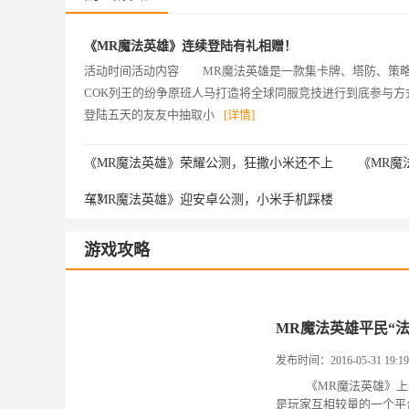
《MR魔法英雄》连续登陆有礼相赠！
活动时间活动内容 MR魔法英雄是一款集卡牌、塔防、策略
COK列王的纷争原班人马打造将全球同服竞技进行到底参与
登陆五天的友友中抽取小
[详情]
《MR魔法英雄》荣耀公测，狂撒小米还不上
《MR魔
车？
《MR魔法英雄》迎安卓公测，小米手机踩楼
拿！
游戏攻略
MR魔法英雄平民“
发布时间：2016-05-31 19:19
《MR魔法英雄》上线
是玩家互相较量的一个平