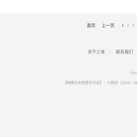
首页
上一页
1
2
3
关于三省
|
联系我们
@ww
【网络文化经营许可证】：川网文〔2018〕1061