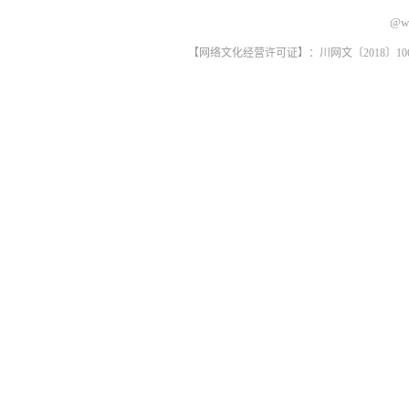
@ww
【网络文化经营许可证】：川网文〔2018〕1061