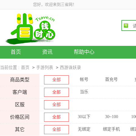
您好，欢迎来到三省网！
首页
资讯
帮助中心
>
>
当前位置 :
首页
手游列表
西游诛妖录
商品类型
帐号
首充号
全部
客户端
当乐
全部
区服
全部
价格区间
30以下
30~100
10
全部
其它
无绑定
绑定手机
绑
全部