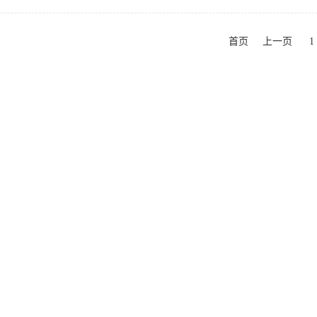
首页
上一页
1