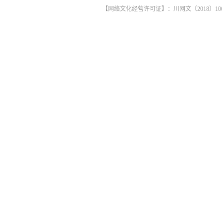
【网络文化经营许可证】：川网文〔2018〕1061