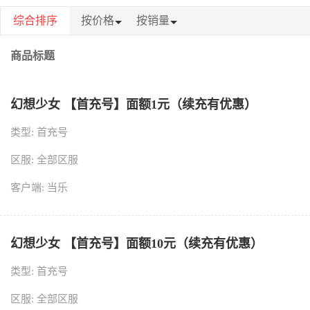
综合排序
按价格
按销量
商品标题
幻想少女 【首充号】面额1元（续充有优惠）
类型: 首充号
区服: 全部区服
客户端: 当乐
幻想少女 【首充号】面额10元（续充有优惠）
类型: 首充号
区服: 全部区服