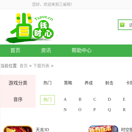
您好，欢迎来到三省网！
首页
资讯
帮助中心
>
>
当前位置:
首页
下载列表
游戏分类
热门
策略
养成
射击
卡
音序
A
B
C
D
E
热门
N
O
P
Q
R
天龙3D
时空