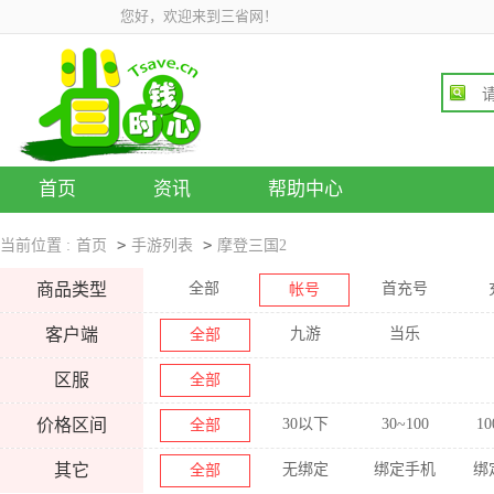
您好，欢迎来到三省网！
首页
资讯
帮助中心
>
>
当前位置 :
首页
手游列表
摩登三国2
商品类型
全部
首充号
帐号
客户端
九游
当乐
全部
区服
全部
价格区间
30以下
30~100
10
全部
其它
无绑定
绑定手机
绑
全部