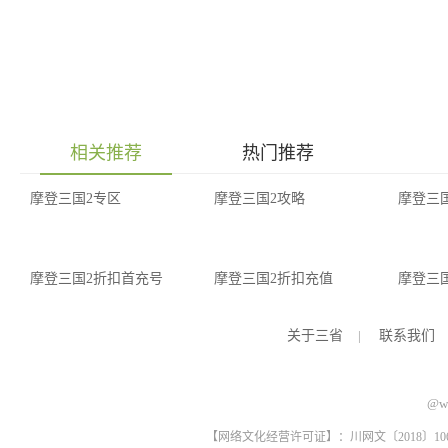
相关推荐
热门推荐
摩登三国2专区
摩登三国2攻略
摩登三
摩登三国2折扣首充号
摩登三国2折扣充值
摩登三
关于三省
|
联系我们
@ww
【网络文化经营许可证】：川网文〔2018〕1061