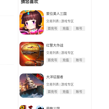
猜您喜欢
聚位美人三国
交易列表
|
游戏专区
首充号
充值
账号
红警大作战
交易列表
|
游戏专区
首充号
充值
账号
大洋征服者
交易列表
|
游戏专区
首充号
充值
账号
萌略三国