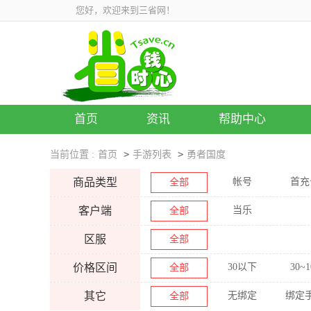
您好，欢迎来到三省网！
首页
资讯
帮助中心
>
>
当前位置 :
首页
手游列表
勇者国度
商品类型
帐号
首充
全部
客户端
当乐
全部
区服
全部
价格区间
30以下
30~1
全部
其它
无绑定
绑定
全部