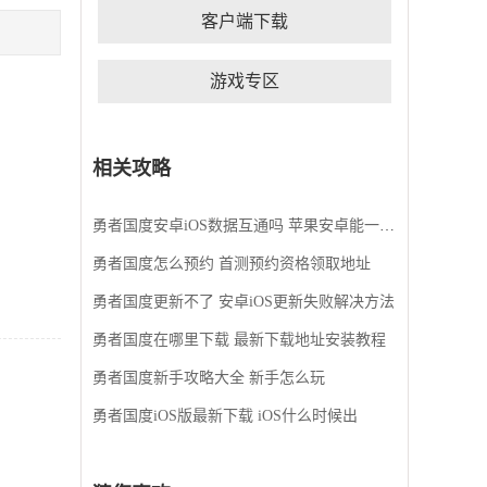
界各地的领主结成强大联盟。和平时代组队寻宝挖
客户端下载
矿提升实力，战火纷飞时齐心协力对抗外侵!更有联
盟boss的丰富宝藏等你探寻。建造宏伟的城市，参
与热血的战争，与全球的战争游戏爱好者一同竞
游戏专区
技。
相关攻略
勇者国度安卓iOS数据互通吗 苹果安卓能一起玩吗
勇者国度怎么预约 首测预约资格领取地址
勇者国度更新不了 安卓iOS更新失败解决方法
勇者国度在哪里下载 最新下载地址安装教程
勇者国度新手攻略大全 新手怎么玩
勇者国度iOS版最新下载 iOS什么时候出