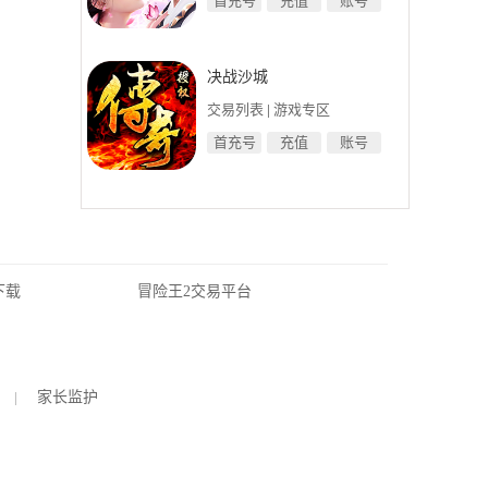
首充号
充值
账号
决战沙城
交易列表
|
游戏专区
首充号
充值
账号
下载
冒险王2交易平台
|
家长监护