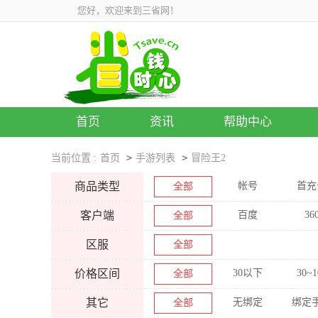
您好，欢迎来到三省网！
首页
资讯
帮助中心
>
>
当前位置 :
首页
手游列表
冒险王2
商品类型
帐号
首充
全部
客户端
百度
36
全部
区服
全部
价格区间
30以下
30~1
全部
其它
无绑定
绑定
全部