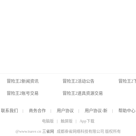
冒险王2新闻资讯
冒险王2活动公告
冒险王2
冒险王2账号交易
冒险王2道具资源交易
联系我们
|
商务合作
|
用户协议
|
用户协议-新
|
帮助中心
电脑版
|
触屏版
|
App下载
@www.tsave.cn
三省网
成都叁省网络科技有限公司 版权所有