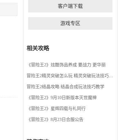
未有的打击快感；组队副本、跨服玩法，让你的冒
客户端下载
险之路不再孤单。对，就是你！勇敢的冒险家！快
来加入我们的冒险之旅，哈斯大陆等你来战！ 【游
戏背景】 哈斯大陆历590年，传说中冒险王的神兵
游戏专区
降临在一个神秘的森林中，只要得到神兵就可以开
启冒险王留下的宝藏，成为新的冒险王，统治整个
哈斯大陆。世界各地的冒险家们纷纷背起行囊、拿
起重剑，踏上了寻找神兵的冒险之路.
相关攻略
《冒险王2》炫酷饰品养成 要战力 更华丽
冒险王2精灵突破怎么玩 精灵突破玩法技巧教学指南
冒险王2结晶攻略 结晶合成玩法技巧教学
《冒险王2》9月10日新版本灭世魔神
《冒险王2》星辉四载与礼同行
《冒险王2》8月23日合服公告