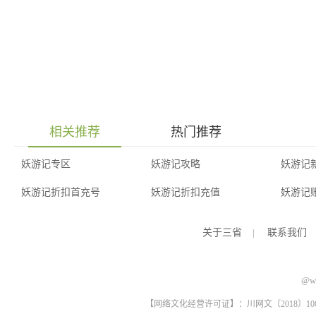
相关推荐
热门推荐
妖游记专区
妖游记攻略
妖游记
妖游记折扣首充号
妖游记折扣充值
妖游记
关于三省
|
联系我们
@ww
【网络文化经营许可证】：川网文〔2018〕1061