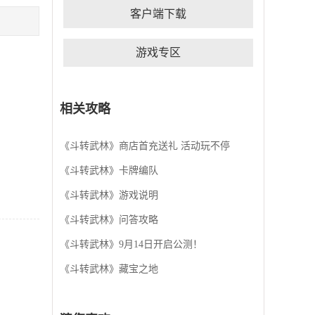
游戏利用消除同色的珠子收集对应的属性发动英雄
客户端下载
技能对对方卡牌进行攻击，其中每种卡牌英雄技能
不同,合理搭配阵容让你战无不胜。趣味的剧情融入
休闲的三消玩法，烧脑般的策略对战方式让玩家感
游戏专区
受武侠文化，实现各自的武侠梦。
相关攻略
《斗转武林》商店首充送礼 活动玩不停
《斗转武林》卡牌编队
《斗转武林》游戏说明
《斗转武林》问答攻略
《斗转武林》9月14日开启公测！
《斗转武林》藏宝之地