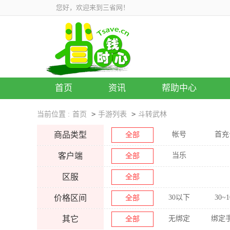
您好，欢迎来到三省网！
首页
资讯
帮助中心
>
>
当前位置 :
首页
手游列表
斗转武林
商品类型
帐号
首充
全部
客户端
当乐
全部
区服
全部
价格区间
30以下
30~1
全部
其它
无绑定
绑定
全部