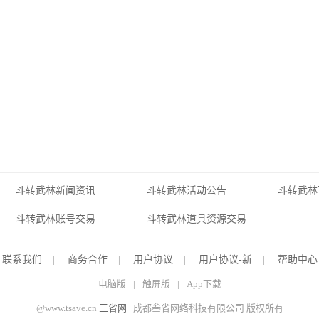
斗转武林新闻资讯
斗转武林活动公告
斗转武林
斗转武林账号交易
斗转武林道具资源交易
联系我们
|
商务合作
|
用户协议
|
用户协议-新
|
帮助中心
电脑版
|
触屏版
|
App下载
@www.tsave.cn
三省网
成都叁省网络科技有限公司 版权所有