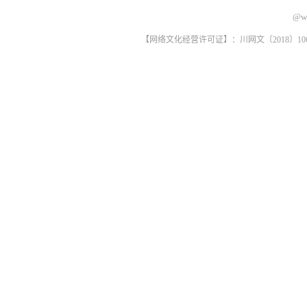
@ww
【网络文化经营许可证】：川网文〔2018〕1061