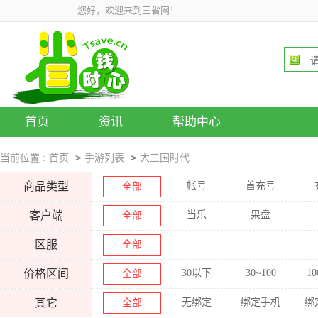
您好，欢迎来到三省网！
首页
资讯
帮助中心
>
>
当前位置 :
首页
手游列表
大三国时代
商品类型
帐号
首充号
全部
客户端
当乐
果盘
全部
区服
全部
价格区间
30以下
30~100
10
全部
其它
无绑定
绑定手机
绑
全部