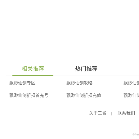
相关推荐
热门推荐
飘渺仙剑专区
飘渺仙剑攻略
飘渺仙
飘渺仙剑折扣首充号
飘渺仙剑折扣充值
飘渺仙
关于三省
|
联系我们
@ww