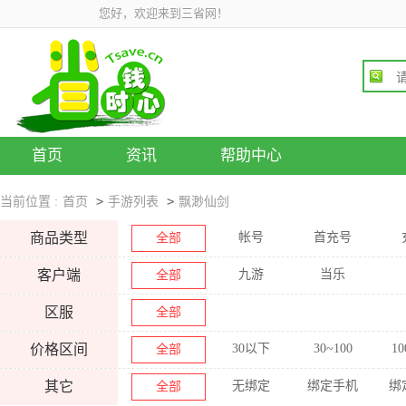
您好，欢迎来到三省网！
首页
资讯
帮助中心
>
>
当前位置 :
首页
手游列表
飘渺仙剑
商品类型
帐号
首充号
全部
客户端
九游
当乐
全部
区服
全部
价格区间
30以下
30~100
10
全部
其它
无绑定
绑定手机
绑
全部